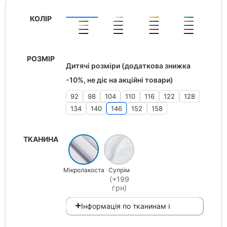
КОЛІР
РОЗМІР
Дитячі розміри (додаткова знижка
-10%, не діє на акційні товари)
92
98
104
110
116
122
128
134
140
146
152
158
ТКАНИНА
Мікролакоста
Супрім
(+199
грн)
Інформація по тканинам ℹ