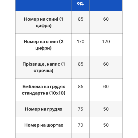
од.
Номер на спині (1
85
60
цифра)
Номер на спині (2
170
120
цифри)
Прізвище, напис (1
85
60
строчка)
Емблема на грудях
85
60
стандартна (10х10)
Номер на грудях
75
50
Номер на шортах
70
50