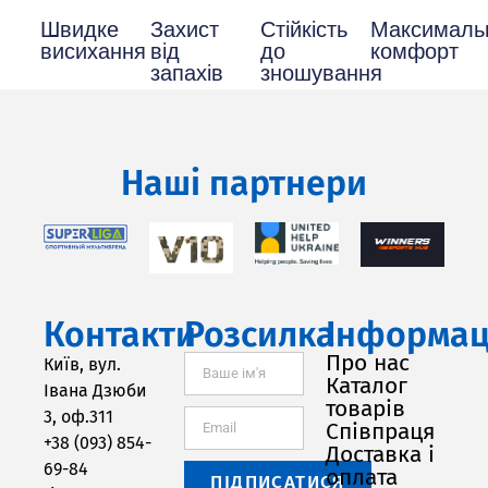
Швидке
Захист
Стійкість
Максималь
висихання
від
до
комфорт
запахів
зношування
Наші партнери
Контакти
Розсилка
Інформац
Про нас
Київ, вул.
Каталог
Івана Дзюби
товарів
3, оф.311
Співпраця
+38 (093) 854-
Доставка і
69-84
оплата
ПІДПИСАТИСЯ