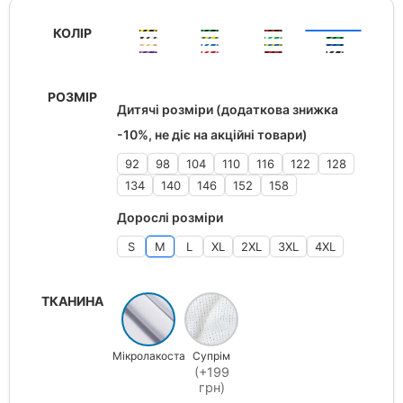
КОЛІР
РОЗМІР
Дитячі розміри (додаткова знижка
-10%, не діє на акційні товари)
92
98
104
110
116
122
128
134
140
146
152
158
Дорослі розміри
S
M
L
XL
2XL
3XL
4XL
ТКАНИНА
Мікролакоста
Супрім
(+199
грн)