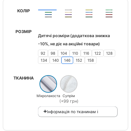
КОЛІР
РОЗМІР
Дитячі розміри (додаткова знижка
-10%, не діє на акційні товари)
92
98
104
110
116
122
128
134
140
146
152
158
ТКАНИНА
Мікролакоста
Супрім
(+99 грн)
Інформація по тканинам ℹ