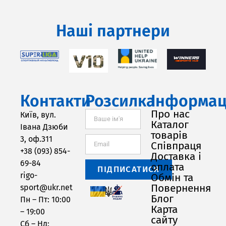
Наші партнери
Контакти
Розсилка
Інформац
Про нас
Київ, вул.
Каталог
Івана Дзюби
товарів
3, оф.311
Співпраця
+38 (093) 854-
Доставка і
69-84
оплата
ПІДПИСАТИСЯ
rigo-
Обмін та
Повернення
sport@ukr.net
Блог
Пн – Пт: 10:00
Карта
– 19:00
сайту
Сб – Нд: