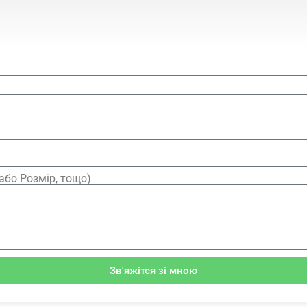
або Розмір, тощо)
Зв'яжітся зі мною