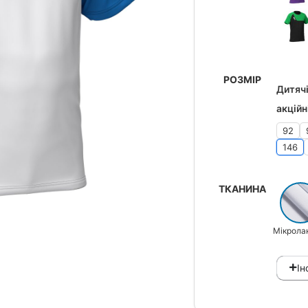
РОЗМІР
Дитячі
акційн
92
146
ТКАНИНА
Мікрола
Ін