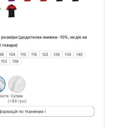
 розміри (додаткова знижка -10%, не діє на
і товари)
98
104
110
116
122
128
134
140
152
158
коста
Супрім
(+99 грн)
формація по тканинам ℹ