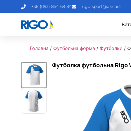
+38 (093) 854-69-84
rigo-sport@ukr.net
Кат
Головна
/
Футбольна форма
/
Футболки
/ Ф
Футболка футбольна Rigo 