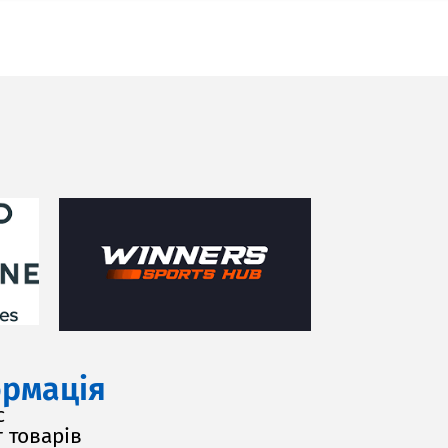
рмація
с
 товарів