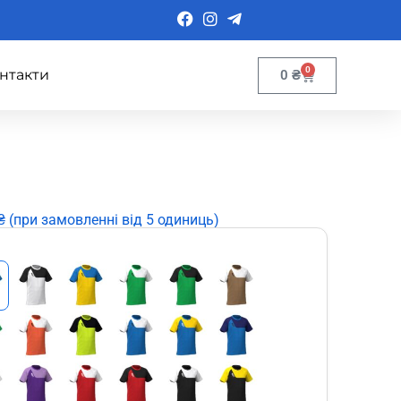
0
нтакти
0
₴
 (при замовленні від 5 одиниць)