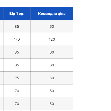
Від 1 од.
Командна ціна
85
60
170
120
85
60
85
60
75
50
70
50
70
50