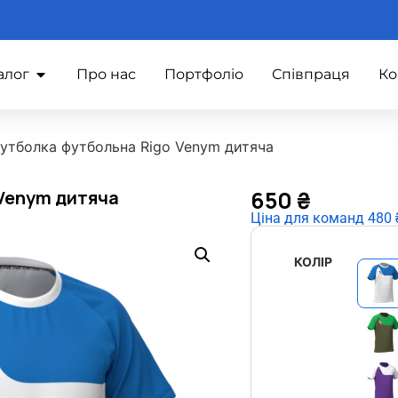
алог
Про нас
Портфоліо
Співпраця
Ко
утболка футбольна Rigo Venym дитяча
650
₴
Venym дитяча
Ціна для команд 480 ₴
КОЛІР