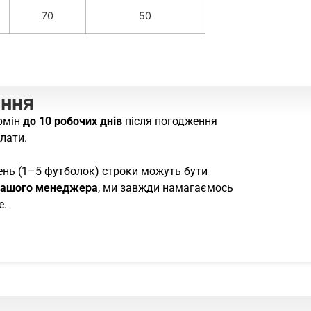
70
50
ання
рмін
до 10 робочих днів
після погодження
лати.
ень (1–5 футболок) строки можуть бути
нашого менеджера
, ми завжди намагаємось
е.