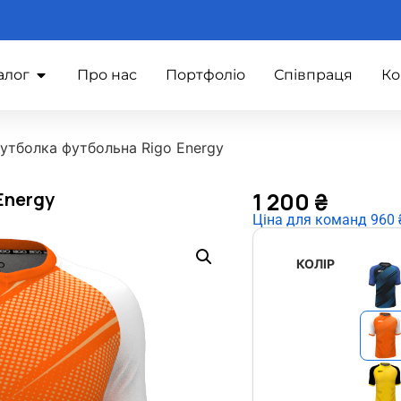
алог
Про нас
Портфоліо
Співпраця
Ко
утболка футбольна Rigo Energy
1 200
₴
Energy
Ціна для команд 960 ₴
КОЛІР