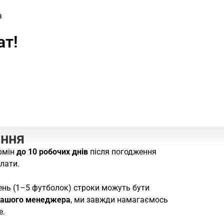
а
ат!
ання
рмін
до 10 робочих днів
після погодження
лати.
ень (1–5 футболок) строки можуть бути
нашого менеджера
, ми завжди намагаємось
е.