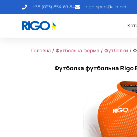
+38 (093) 854-69-84
rigo-sport@ukr.net
Кат
Головна
/
Футбольна форма
/
Футболки
/ Ф
Футболка футбольна Rigo 