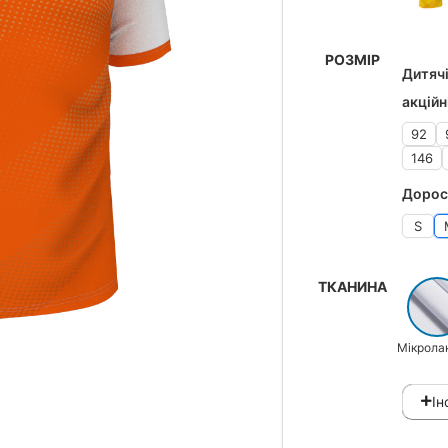
РОЗМІР
Дитячі
акційн
92
146
Дорос
S
ТКАНИНА
Мікрола
Ін