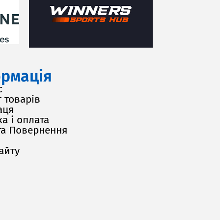
рмація
с
 товарів
аця
а і оплата
та Повернення
айту