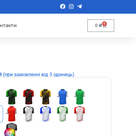
0
нтакти
0
₴
 (при замовленні від 5 одиниць)