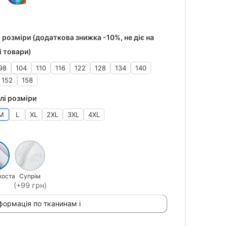
 розміри (додаткова знижка -10%, не діє на
і товари)
98
104
110
116
122
128
134
140
152
158
лі розміри
M
L
XL
2XL
3XL
4XL
коста
Супрім
(+99 грн)
формація по тканинам ℹ