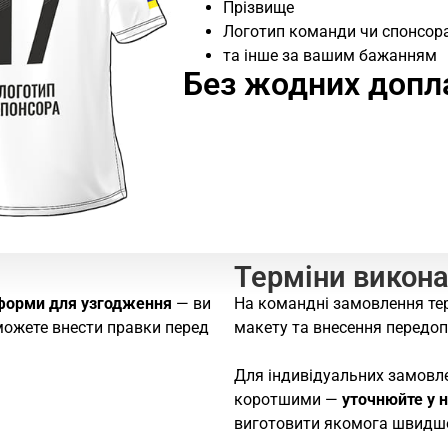
Прізвище
Логотип команди чи спонсор
та інше за вашим бажанням
Без жодних допл
Терміни викон
форми для узгодження
— ви
На командні замовлення те
зможете внести правки перед
макету та внесення передоп
Для індивідуальних замовл
коротшими —
уточнюйте у 
виготовити якомога швидш