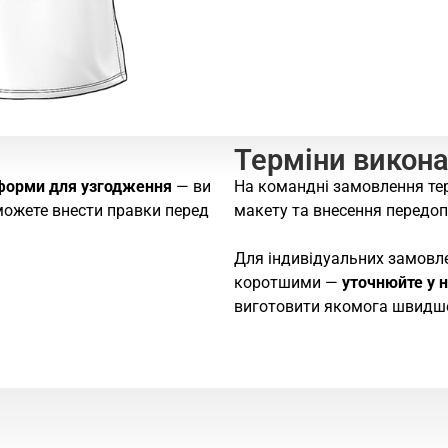
Терміни викон
форми для узгодження
— ви
На командні замовлення те
зможете внести правки перед
макету та внесення передоп
Для індивідуальних замовл
коротшими —
уточнюйте у 
виготовити якомога швидш