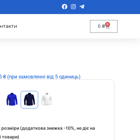
0
нтакти
0
₴
 ₴ (при замовленні від 5 одиниць)
 розміри (додаткова знижка -10%, не діє на
і товари)