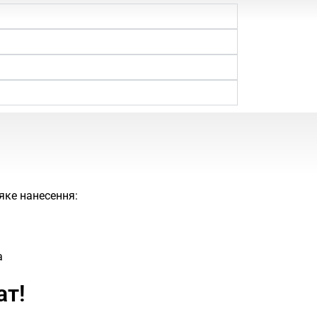
яке нанесення:
а
ат!