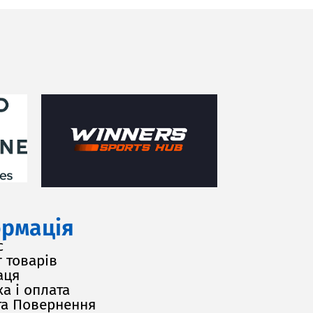
рмація
с
 товарів
аця
а і оплата
та Повернення