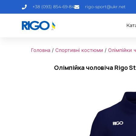
+38 (093) 854-69-84
rigo-sport@ukr.net
Кат
Головна
/
Спортивні костюми
/
Олімпійки ч
Олімпійка чоловіча Rigo S