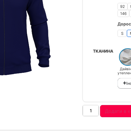
92
146
Дорос
S
ТКАНИНА
Дайвін
утепле
Ін
Додати в 