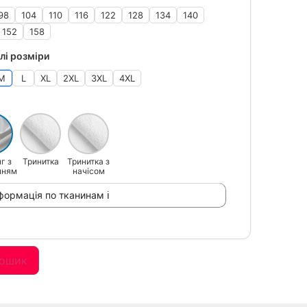
98
104
110
116
122
128
134
140
152
158
лі розміри
M
L
XL
2XL
3XL
4XL
г з
Тринитка
Тринитка з
нням
начісом
формація по тканинам ℹ
кошик