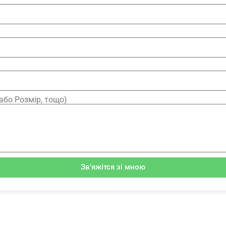
або Розмір, тощо)
Зв'яжітся зі мною