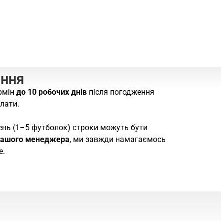
ання
рмін
до 10 робочих днів
після погодження
лати.
ень (1–5 футболок) строки можуть бути
нашого менеджера
, ми завжди намагаємось
е.