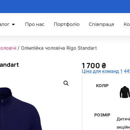
алог
Про нас
Портфоліо
Співпраця
Ко
оловічі
/ Олімпійка чоловіча Rigo Standart
1 700
₴
tandart
Ціна для команд 1 445
КОЛІР
РОЗМІР
Дитячі
акційн