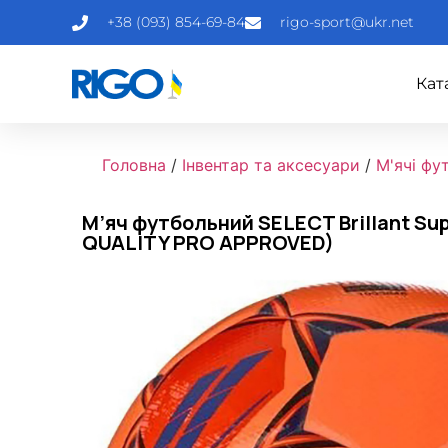
+38 (093) 854-69-84
rigo-sport@ukr.net
Кат
Головна
/
Інвентар та аксесуари
/
М'ячі фу
М’яч футбольний SELECT Brillant Sup
QUALITY PRO APPROVED)