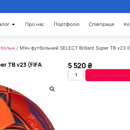
алог
Про нас
Портфоліо
Співпраця
Ко
тбольні
/ М’яч футбольний SELECT Brillant Super TB v23
5 520
₴
er TB v23 (FIFA
Додати в кошик