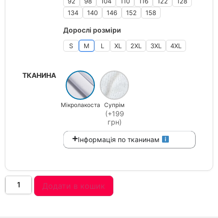
92
98
104
110
116
122
128
134
140
146
152
158
Дорослі розміри
S
M
L
XL
2XL
3XL
4XL
ТКАНИНА
Мікролакоста
Супрім
(+199
грн)
Інформація по тканинам
Додати в кошик