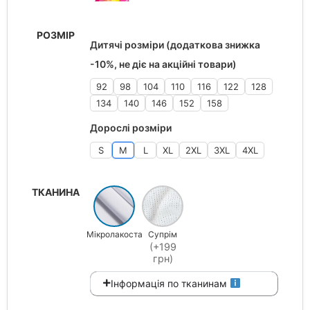
РОЗМІР
Дитячі розміри (додаткова знижка
-10%, не діє на акційні товари)
92
98
104
110
116
122
128
134
140
146
152
158
Дорослі розміри
S
M
L
XL
2XL
3XL
4XL
ТКАНИНА
Мікролакоста
Супрім
(+199
грн)
Інформація по тканинам