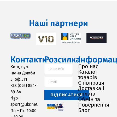
Наші партнери
Контакти
Розсилка
Інформац
Про нас
Київ, вул.
Каталог
Івана Дзюби
товарів
3, оф.311
Співпраця
+38 (093) 854-
Доставка і
69-84
оплата
ПІДПИСАТИСЯ
rigo-
Обмін та
Повернення
sport@ukr.net
Блог
Пн – Пт: 10:00
– 19:00