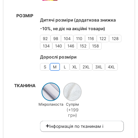
РОЗМІР
Дитячі розміри (додаткова знижка
-10%, не діє на акційні товари)
92
98
104
110
116
122
128
134
140
146
152
158
Дорослі розміри
S
M
L
XL
2XL
3XL
4XL
ТКАНИНА
Мікролакоста
Супрім
(+199
грн)
Інформація по тканинам ℹ