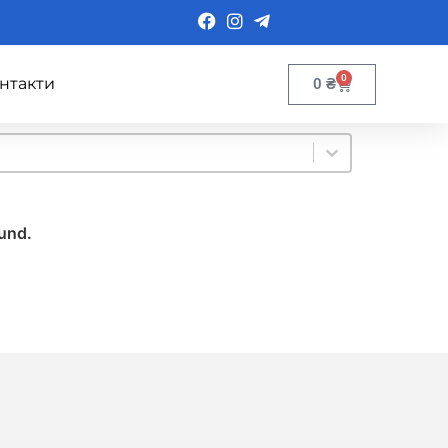
0
нтакти
0
₴
ound.