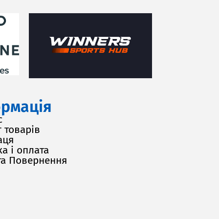
рмація
с
 товарів
аця
а і оплата
та Повернення