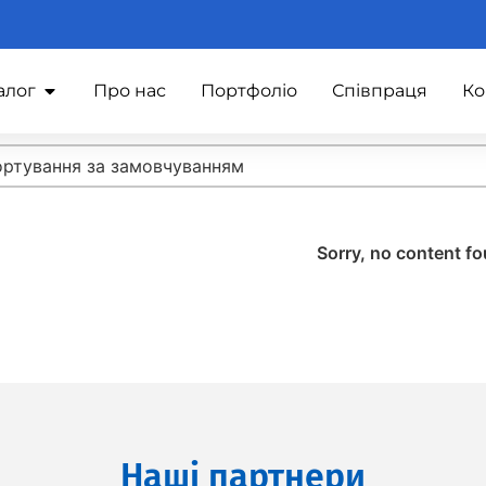
алог
Про нас
Портфоліо
Співпраця
Ко
t content
rt
rt content
ртування за замовчуванням
Sorry, no content f
Наші партнери