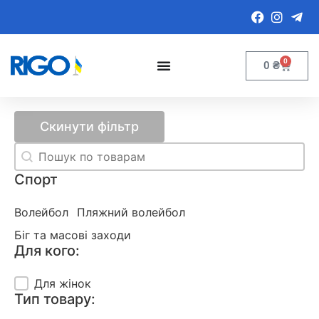
0
0
₴
Скинути фільтр
Search content
Find
Спорт
Спорт
Волейбол
Пляжний волейбол
Біг та масові заходи
Для кого:
Для кого:
Для жінок
Тип товару: