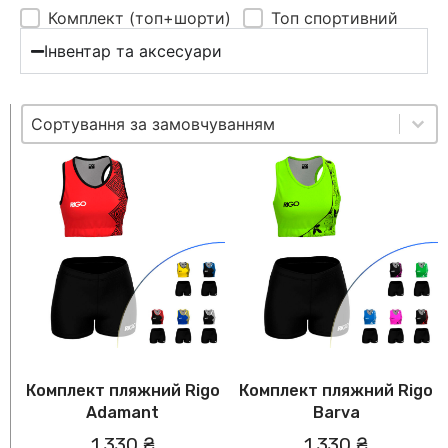
Тип товару:
Комплект (топ+шорти)
Топ спортивний
Інвентар та аксесуари
Sort content
Sort
Sort content
Сортування за замовчуванням
Комплект пляжний Rigo
Комплект пляжний Rigo
Adamant
Barva
1 330 ₴
1 330 ₴