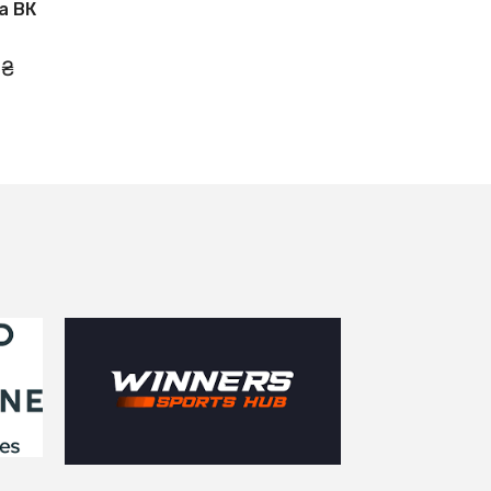
а ВК
 ₴