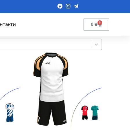
0
нтакти
0
₴