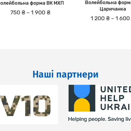
Волейбольна форм
олейбольна форма ВК МХП
Царичанка
750 ₴
–
1 900 ₴
1 200 ₴
–
1 600
Наші партнери