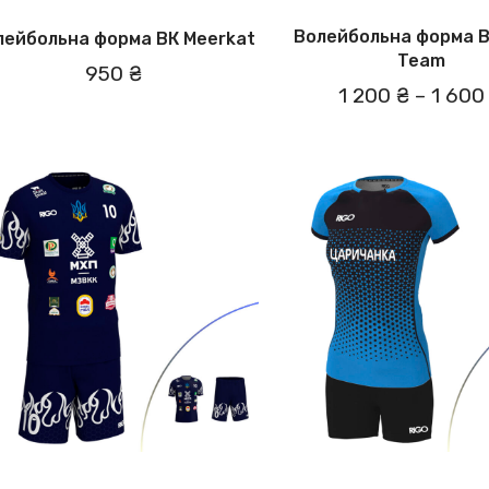
Волейбольна форма В
лейбольна форма ВК Meerkat
Team
950 ₴
1 200 ₴
–
1 600