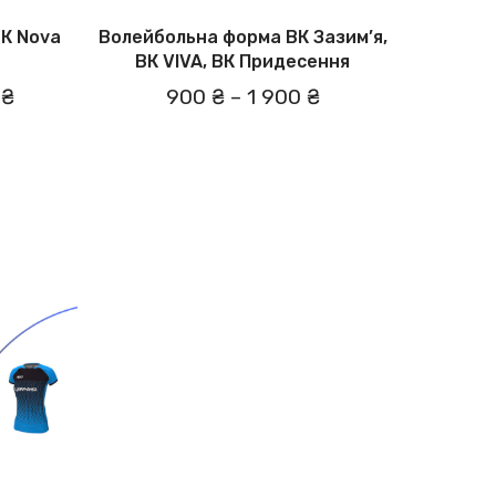
К Nova
Волейбольна форма ВК Зазим’я,
ВК VIVA, ВК Придесення
 ₴
900 ₴
–
1 900 ₴