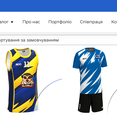
алог
Про нас
Портфоліо
Співпраця
Ко
t content
rt
rt content
ртування за замовчуванням