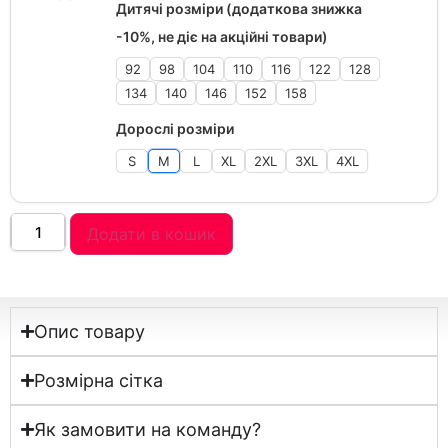
Дитячі розміри (додаткова знижка
-10%, не діє на акційні товари)
92
98
104
110
116
122
128
134
140
146
152
158
Дорослі розміри
S
M
L
XL
2XL
3XL
4XL
Додати в кошик
Опис товару
Розмірна сітка
Як замовити на команду?