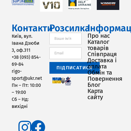
Контакти
Розсилка
Інформац
Про нас
Київ, вул.
Каталог
Івана Дзюби
товарів
3, оф.311
Співпраця
+38 (093) 854-
Доставка і
69-84
оплата
ПІДПИСАТИСЯ
rigo-
Обмін та
Повернення
sport@ukr.net
Блог
Пн – Пт: 10:00
Карта
– 19:00
сайту
Сб – Нд:
вихідні