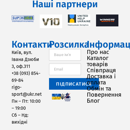
Наші партнери
Контакти
Розсилка
Інформац
Про нас
Київ, вул.
Каталог
Івана Дзюби
товарів
3, оф.311
Співпраця
+38 (093) 854-
Доставка і
69-84
оплата
ПІДПИСАТИСЯ
rigo-
Обмін та
Повернення
sport@ukr.net
Блог
Пн – Пт: 10:00
– 19:00
Сб – Нд:
вихідні