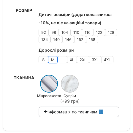
РОЗМІР
Дитячі розміри (додаткова знижка
-10%, не діє на акційні товари)
92
98
104
110
116
122
128
134
140
146
152
158
Дорослі розміри
S
M
L
XL
2XL
3XL
4XL
ТКАНИНА
Мікролакоста
Супрім
(+99 грн)
Інформація по тканинам