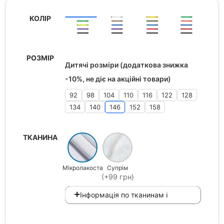
КОЛІР
РОЗМІР
Дитячі розміри (додаткова знижка
-10%, не діє на акційні товари)
92
98
104
110
116
122
128
134
140
146
152
158
ТКАНИНА
Мікролакоста
Супрім
(+99 грн)
Інформація по тканинам ℹ