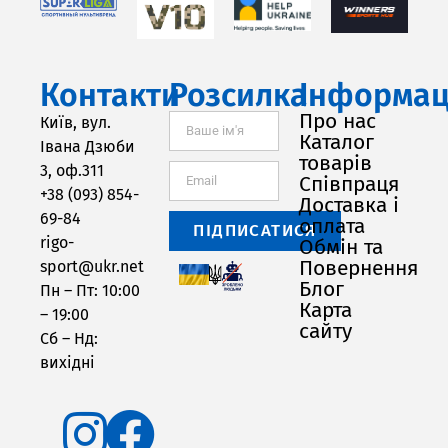
Контакти
Розсилка
Інформац
Про нас
Київ, вул.
Каталог
Івана Дзюби
товарів
3, оф.311
Співпраця
+38 (093) 854-
Доставка і
69-84
оплата
ПІДПИСАТИСЯ
rigo-
Обмін та
Повернення
sport@ukr.net
Блог
Пн – Пт: 10:00
Карта
– 19:00
сайту
Сб – Нд:
вихідні