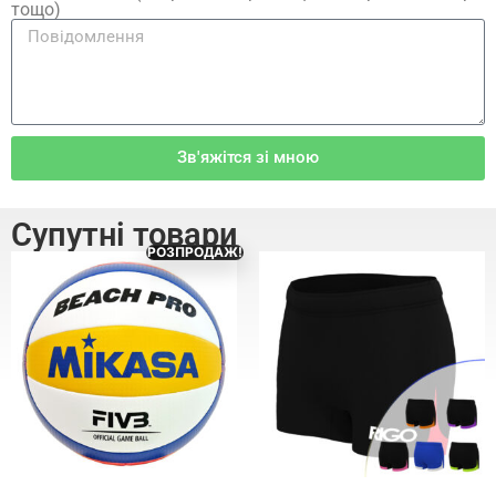
тощо)
Зв'яжітся зі мною
Супутні товари
РОЗПРОДАЖ!