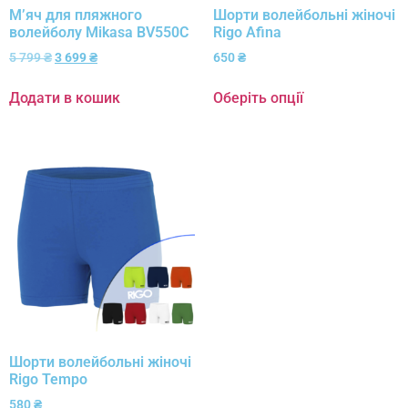
М’яч для пляжного
Шорти волейбольні жіночі
волейболу Mikasa BV550C
Rigo Afina
5 799
₴
3 699
₴
650
₴
Додати в кошик
Оберіть опції
Шорти волейбольні жіночі
Rigo Tempo
580
₴