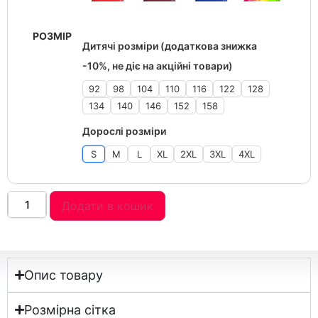
РОЗМІР
Дитячі розміри (додаткова знижка
-10%, не діє на акційні товари)
92
98
104
110
116
122
128
134
140
146
152
158
Дорослі розміри
S
M
L
XL
2XL
3XL
4XL
Додати в кошик
Опис товару
Розмірна сітка