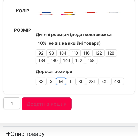
КОЛІР
РОЗМІР
Дитячі розміри (додаткова знижка
-10%, не діє на акційні товари)
92
98
104
110
116
122
128
134
140
146
152
158
Дорослі розміри
XS
S
M
L
XL
2XL
3XL
4XL
Додати в кошик
Опис товару