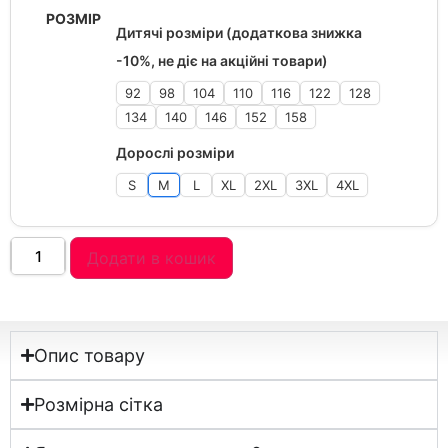
РОЗМІР
Дитячі розміри (додаткова знижка
-10%, не діє на акційні товари)
92
98
104
110
116
122
128
134
140
146
152
158
Дорослі розміри
S
M
L
XL
2XL
3XL
4XL
Додати в кошик
Опис товару
Розмірна сітка